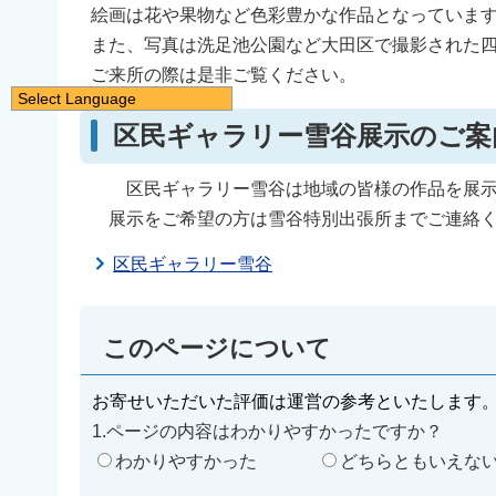
絵画は花や果物など色彩豊かな作品となっていま
また、写真は洗足池公園など大田区で撮影された
ご来所の際は是非ご覧ください。
Select Language
日本語
区民ギャラリー雪谷展示の
English
区民ギャラリー雪谷は地域の皆様の作品を展示
简体中文
展示をご希望の方は雪谷特別出張所までご連絡く
繁體中文
区民ギャラリー雪谷
한국어
नेपाली
Filipino
このページについて
お寄せいただいた評価は運営の参考といたします
1.ページの内容はわかりやすかったですか？
わかりやすかった
どちらともいえな