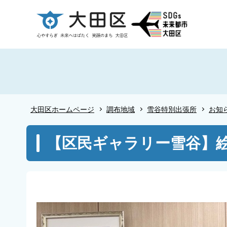
こ
の
ペ
ー
ジ
の
先
頭
大田区ホームページ
調布地域
雪谷特別出張所
お知
で
す
本
【区民ギャラリー雪谷】絵
文
こ
こ
か
ら