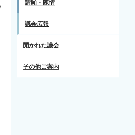
請願・陳情
産
区
議会広報
心
開かれた議会
その他ご案内