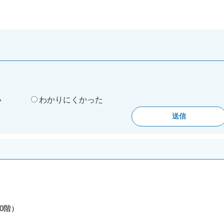
。
い
わかりにくかった
10階）