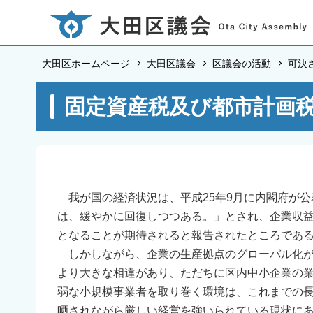
こ
の
ペ
大田区ホームページ
大田区議会
区議会の活動
可決
ー
ジ
本
固定資産税及び都市計画税
の
文
先
こ
頭
こ
で
か
す
ら
我が国の経済状況は、平成25年9月に内閣府が公
は、緩やかに回復しつつある。」とされ、企業収
となることが期待されると報告されたところであ
しかしながら、企業の生産拠点のグローバル化が
より大きな相違があり、ただちに区内中小企業の
弱な小規模事業者を取り巻く環境は、これまでの
晒されながら厳しい経営を強いられている現状に