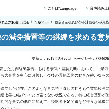
ことば/Language
音声読み上
された意見書・決議
平成25年
固定資産税及び都市計画税の減免措
の減免措置等の継続を求める意見
更新日：2013年9月30日
ページ番号：3734625
表した月例経済報告における景気の基調判断において、「景気
益も大企業を中心に改善し、今後の景気回復の動きが確かなも
る。
進展した現在、このような景気持ち直しの動きも企業規模等
業績改善に結びつくとは言えない状況である。特に経営基盤が
長期的な景気の低迷に加えて、後継者不足問題など様々な危機
あるといえる。