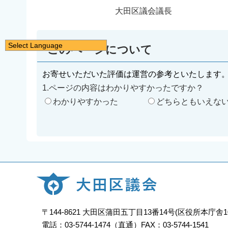
大田区議会議長
Select Language
このページについて
日本語
お寄せいただいた評価は運営の参考といたします
English
1.ページの内容はわかりやすかったですか？
简体中文
わかりやすかった
どちらともいえな
繁體中文
한국어
नेपाली
Filipino
〒144-8621 大田区蒲田五丁目13番14号(区役所本庁舎
電話：03-5744-1474（直通）FAX：03-5744-1541