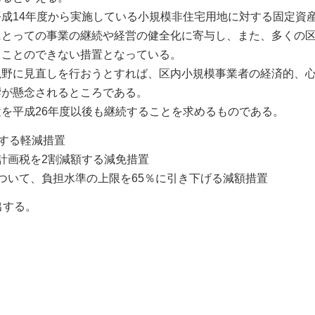
成14年度から実施している小規模非住宅用地に対する固定資
にとっての事業の継続や経営の健全化に寄与し、また、多くの
くことのできない措置となっている。
野に見直しを行おうとすれば、区内小規模事業者の経済的、
響が懸念されるところである。
を平成26年度以後も継続することを求めるものである。
とする軽減措置
計画税を2割減額する減免措置
ついて、負担水準の上限を65％に引き下げる減額措置
出する。