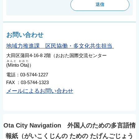
English
简体中文
繁體中文
お問い合わせ
한국어
नेपाली
地域力推進課 区民協働・多文化共生担当
Filipino
大田区蒲田4-16-8 2階（おおた国際交流センター
みんと おおた
(Minto Ota)
）
電話：03-5744-1227
FAX ：03-5744-1323
メールによるお問い合わせ
Ota City Navigation 外国人のための多言語情
報紙（がいこくじんの ための たげんごじょう