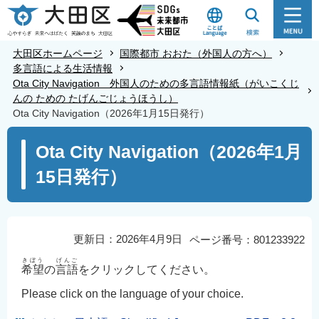
こ
の
ペ
大田区ホームページ
国際都市 おおた（外国人の方へ）
ー
多言語による生活情報
Ota City Navigation 外国人のための多言語情報紙（がいこくじ
ジ
んの ための たげんごじょうほうし）
の
Ota City Navigation（2026年1月15日発行）
先
本
頭
Ota City Navigation（2026年1月
文
で
15日発行）
こ
す
こ
か
ら
更新日：2026年4月9日
ページ番号：801233922
きぼう
げんご
希望
の
言語
をクリックしてください。
Please click on the language of your choice.