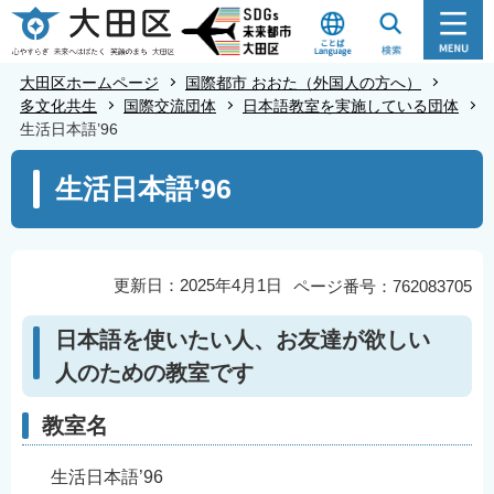
こ
の
ペ
大田区ホームページ
国際都市 おおた（外国人の方へ）
ー
多文化共生
国際交流団体
日本語教室を実施している団体
生活日本語’96
ジ
の
本
生活日本語’96
先
文
頭
こ
で
こ
す
か
更新日：2025年4月1日
ページ番号：762083705
ら
日本語を使いたい人、お友達が欲しい
人のための教室です
教室名
生活日本語’96