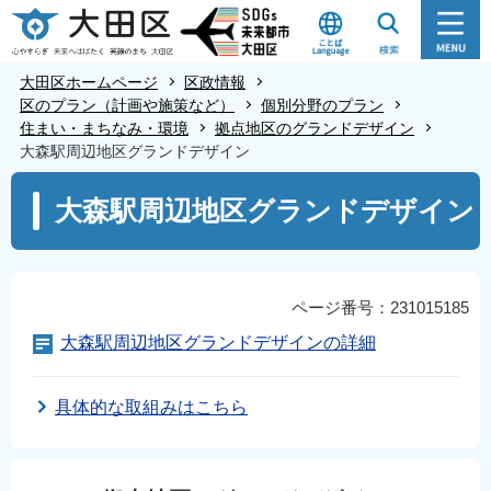
こ
の
ペ
大田区ホームページ
区政情報
ー
区のプラン（計画や施策など）
個別分野のプラン
住まい・まちなみ・環境
拠点地区のグランドデザイン
ジ
大森駅周辺地区グランドデザイン
の
本
先
大森駅周辺地区グランドデザイン
文
頭
こ
で
こ
す
か
ページ番号：231015185
ら
大森駅周辺地区グランドデザインの詳細
具体的な取組みはこちら