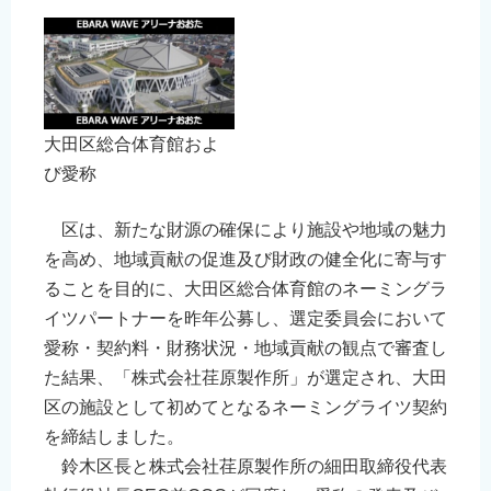
English
邂菴謎ｸｭ譁�
郢�ｫ比ｸｭ譁�
﨑懋ｵｭ�ｴ
大田区総合体育館およ
爨ｨ爭�､ｪ爨ｾ爨ｲ爭
び愛称
Filipino
区は、新たな財源の確保により施設や地域の魅力
を高め、地域貢献の促進及び財政の健全化に寄与す
ることを目的に、大田区総合体育館のネーミングラ
イツパートナーを昨年公募し、選定委員会において
愛称・契約料・財務状況・地域貢献の観点で審査し
た結果、「株式会社荏原製作所」が選定され、大田
区の施設として初めてとなるネーミングライツ契約
を締結しました。
鈴木区長と株式会社荏原製作所の細田取締役代表