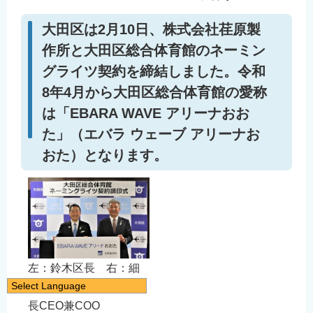
大田区は2月10日、株式会社荏原製
作所と大田区総合体育館のネーミン
グライツ契約を締結しました。令和
8年4月から大田区総合体育館の愛称
は「EBARA WAVE アリーナおお
た」（エバラ ウェーブ アリーナお
おた）となります。
左：鈴木区長 右：細
Select Language
田取締役代表執行役社
譌･譛ｬ隱�
長CEO兼COO