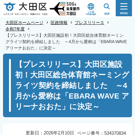
こ
の
ペ
大田区ホームページ
区政情報
プレスリリース
ー
令和7年度
【プレスリリース】大田区施設初！大田区総合体育館ネーミン
ジ
グライツ契約を締結しました ～4月から愛称は「EBARA WAVE
の
アリーナおおた」に決定～
先
本
頭
【プレスリリース】大田区施設
文
で
初！大田区総合体育館ネーミング
こ
す
こ
ライツ契約を締結しました ～4
か
月から愛称は「EBARA WAVE ア
ら
リーナおおた」に決定～
更新日：2026年2月10日
ページ番号：534370834