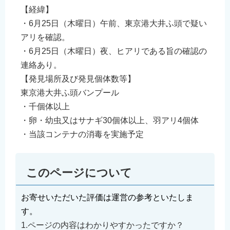
【経緯】
English
・6月25日（木曜日）午前、東京港大井ふ頭で疑い
简体中文
アリを確認。
繁體中文
・6月25日（木曜日）夜、ヒアリである旨の確認の
한국어
連絡あり。
नेपाली
【発見場所及び発見個体数等】
Filipino
東京港大井ふ頭バンプール
・千個体以上
・卵・幼虫又はサナギ30個体以上、羽アリ4個体
・当該コンテナの消毒を実施予定
このページについて
お寄せいただいた評価は運営の参考といたしま
す。
1.ページの内容はわかりやすかったですか？