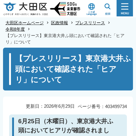
こ
の
ペ
大田区ホームページ
区政情報
プレスリリース
ー
令和8年度
【プレスリリース】東京港大井ふ頭において確認された「ヒア
ジ
リ」について
の
本
先
【プレスリリース】東京港大井ふ
文
頭
頭において確認された「ヒア
こ
で
こ
す
リ」について
か
ら
更新日：2026年6月29日
ページ番号：403499734
6月25日（木曜日）、東京港大井ふ
頭においてヒアリが確認されまし