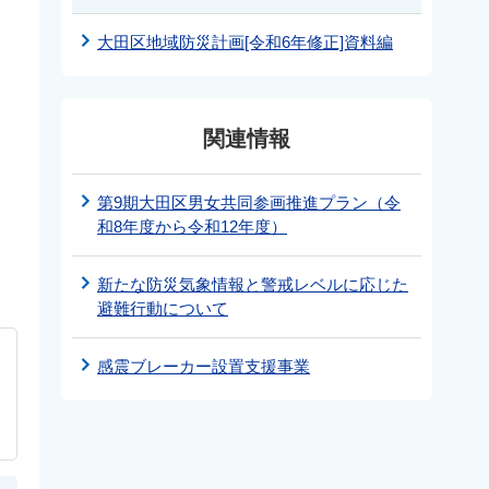
大田区地域防災計画[令和6年修正]資料編
関連情報
第9期大田区男女共同参画推進プラン（令
和8年度から令和12年度）
新たな防災気象情報と警戒レベルに応じた
避難行動について
感震ブレーカー設置支援事業