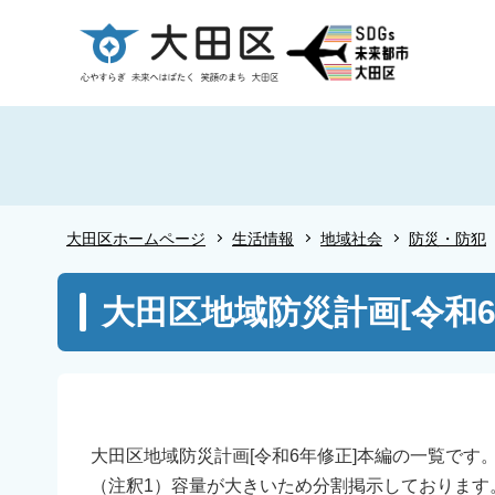
こ
の
ペ
ー
ジ
の
先
頭
大田区ホームページ
生活情報
地域社会
防災・防犯
で
す
本
大田区地域防災計画[令和6
文
こ
こ
か
ら
大田区地域防災計画[令和6年修正]本編の一覧です
（注釈1）容量が大きいため分割掲示しております