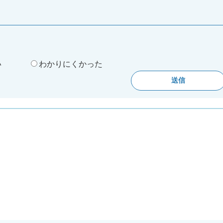
。
い
わかりにくかった