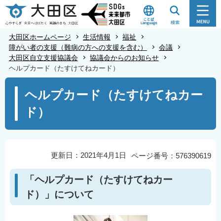
こ
の
ペ
大田区ホームページ
生活情報
福祉
ー
障がい者の支援（難病の方への支援を含む）
会議
大田区自立支援協議会
協議会からのお知らせ
ジ
ヘルプカード（たすけてねカード）
の
本
先
ヘルプカード（たすけてねカー
文
頭
ド）
こ
で
こ
す
か
ら
更新日：2021年4月1日
ページ番号：576390619
「ヘルプカード（たすけてねカー
ド）」について