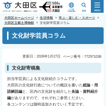
こ
の
ペ
大田区ホームページ
生活情報
学ぶ・楽しむ・スポーツ
ー
大田区立郷土博物館
文化財学芸員コラム
ジ
本
文化財学芸員コラム
の
文
先
こ
頭
こ
で
か
更新日：2026年1月27日
ページ番号：772971038
す
ら
文化財寄稿集
担当学芸員による文化財紹介コラムです。
大田区の文化財行政についての概説を書いた
総論・用
語解説編
と、区内の文化財を紹介した
各論・資料紹介
編
がありますので、それぞれご参照ください。
各コンテンツは随時追加されていく予定です。