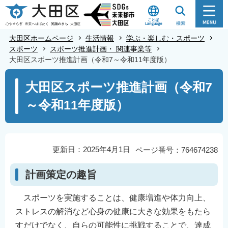
こ
の
ペ
大田区ホームページ
生活情報
学ぶ・楽しむ・スポーツ
ー
スポーツ
スポーツ推進計画・ 関連事業等
大田区スポーツ推進計画（令和7～令和11年度版）
ジ
の
本
大田区スポーツ推進計画（令和7
先
文
～令和11年度版）
頭
こ
で
こ
す
か
ら
更新日：2025年4月1日
ページ番号：764674238
計画策定の趣旨
スポーツを実施することは、健康増進や体力向上、
ストレスの解消など心身の健康に大きな効果をもたら
すだけでなく、自らの可能性に挑戦することで、達成