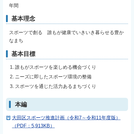
年間
English
简体中文
基本理念
繁體中文
スポーツで創る 誰もが健康でいきいき暮らせる豊か
한국어
なまち
नेपाली
Filipino
基本目標
誰もがスポーツを楽しめる機会づくり
ニーズに即したスポーツ環境の整備
スポーツを通じた活力あるまちづくり
本編
大田区スポーツ推進計画（令和7～令和11年度版）
（PDF：5,913KB）