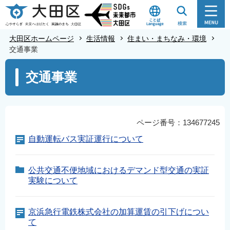
こ
の
ペ
大田区ホームページ
生活情報
住まい・まちなみ・環境
ー
交通事業
ジ
本
交通事業
の
文
先
こ
頭
こ
で
か
ページ番号：134677245
す
ら
自動運転バス実証運行について
公共交通不便地域におけるデマンド型交通の実証
実験について
京浜急行電鉄株式会社の加算運賃の引下げについ
て