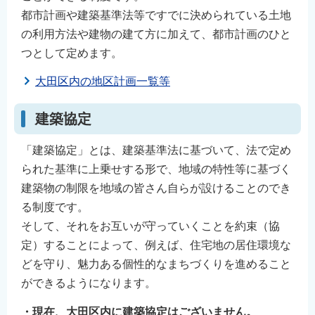
English
都市計画や建築基準法等ですでに決められている土地
の利用方法や建物の建て方に加えて、都市計画のひと
简体中文
つとして定めます。
繁體中文
한국어
大田区内の地区計画一覧等
नेपाली
建築協定
Filipino
「建築協定」とは、建築基準法に基づいて、法で定め
られた基準に上乗せする形で、地域の特性等に基づく
建築物の制限を地域の皆さん自らが設けることのでき
る制度です。
そして、それをお互いが守っていくことを約束（協
定）することによって、例えば、住宅地の居住環境な
どを守り、魅力ある個性的なまちづくりを進めること
ができるようになります。
・現在、大田区内に建築協定はございません。