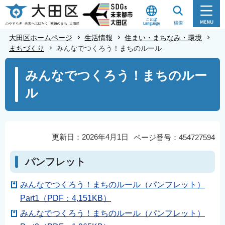
こ
の
ペ
大田区ホームページ
生活情報
住まい・まちなみ・環境
ー
まちづくり
みんなでつくろう！まちのルール
ジ
本
みんなでつくろう！まちのルー
の
文
先
ル
こ
頭
こ
で
か
す
ら
更新日：2026年4月1日
ページ番号：454727594
パンフレット
みんなでつくろう！まちのルール（パンフレット）
Part1（PDF：4,151KB）
みんなでつくろう！まちのルール（パンフレット）