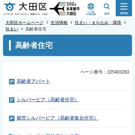
こ
の
ペ
大田区ホームページ
生活情報
住まい・まちなみ・環境
ー
住まい
高齢者住宅
ジ
本
高齢者住宅
の
文
先
こ
頭
こ
で
か
ページ番号：225403283
す
ら
高齢者アパート
シルバーピア（高齢者住宅）
都営シルバーピア（高齢者集合住宅）