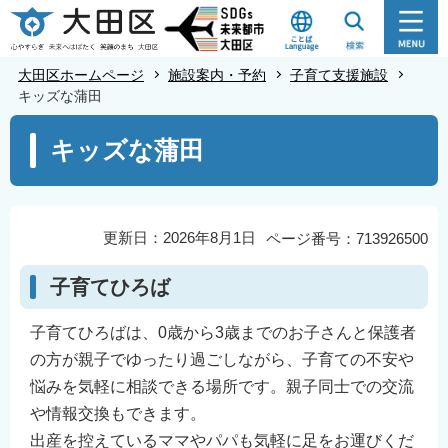
こ
の
ペ
大田区ホームページ
施設案内・予約
子育て支援施設
ー
キッズな蒲田
ジ
本
キッズな蒲田
の
文
先
こ
頭
こ
で
か
更新日：2026年8月1日
ページ番号：713926500
す
ら
子育てひろば
子育てひろばは、0歳から3歳までのお子さんと保護者
の方が親子でゆったり過ごしながら、子育ての不安や
悩みを気軽に相談できる場所です。親子同士での交流
や情報交換もできます。
出産を控えているママやパパも気軽に足をお運びくだ