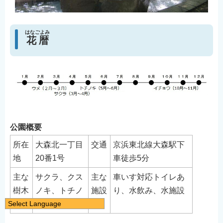
はなごよみ
花暦
公園概要
所在
大森北一丁目
交通
京浜東北線大森駅下
地
20番1号
車徒歩5分
主な
サクラ、クス
主な
車いす対応トイレあ
樹木
ノキ、トチノ
施設
り、水飲み、水施設
Select Language
キ
日本語