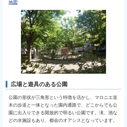
地図
English
简体中文
繁體中文
한국어
नेपाली
Filipino
広場と遊具のある公園
公園の形状が三角形という特徴を活かし、マロニエ並
木の歩道と一体となった園内通路で、どこからでも公
園に出入りできる開放的で明るい公園です。滝、池な
どの水施設もあり、都会のオアシスとなっています。