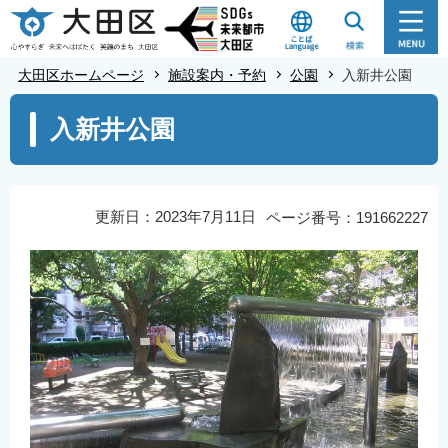
こ
の
ペ
大田区ホームページ
施設案内・予約
公園
入新井公園
ー
本
ジ
入新井公園
文
の
こ
先
こ
頭
か
更新日：2023年7月11日
ページ番号：191662227
で
ら
す