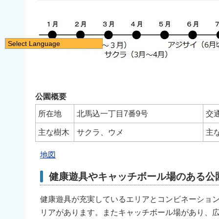
Select Language
日本語
English
简体中文
公園概要
繁體中文
所在地
北馬込一丁目7番9号
交
한국어
主な樹木
サクラ、ウメ
主
नेपाली
Filipino
地図
健康遊具やキャッチボール場のある公
健康遊具が充実しているエリアとコンビネーショ
リアがあります。またキャッチボール場があり、