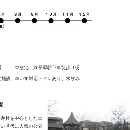
通
東急池上線長原駅下車徒歩10分
な施設
車いす対応トイレあり、水飲み
園
ン遊具を中心としたエ
広い世代に人気の公園