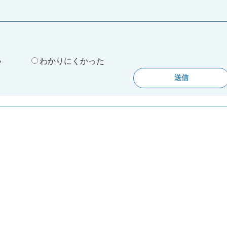
。
い
わかりにくかった