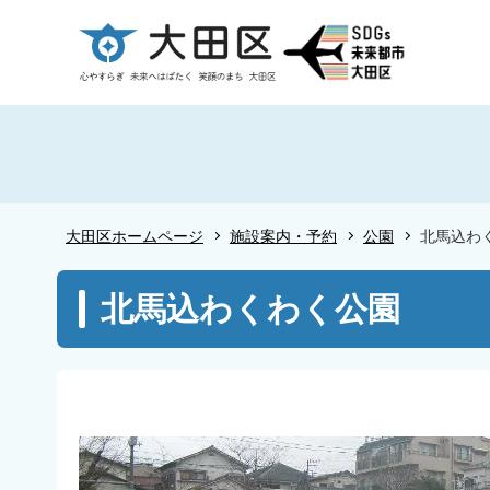
こ
の
ペ
ー
ジ
の
先
頭
大田区ホームページ
施設案内・予約
公園
北馬込わ
で
す
本
北馬込わくわく公園
文
こ
こ
か
ら