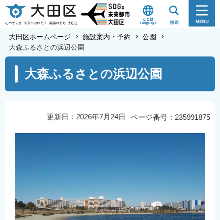
こ
の
ペ
大田区ホームページ
施設案内・予約
公園
ー
大森ふるさとの浜辺公園
ジ
本
大森ふるさとの浜辺公園
の
文
先
こ
頭
こ
で
か
更新日：2026年7月24日
ページ番号：235991875
す
ら