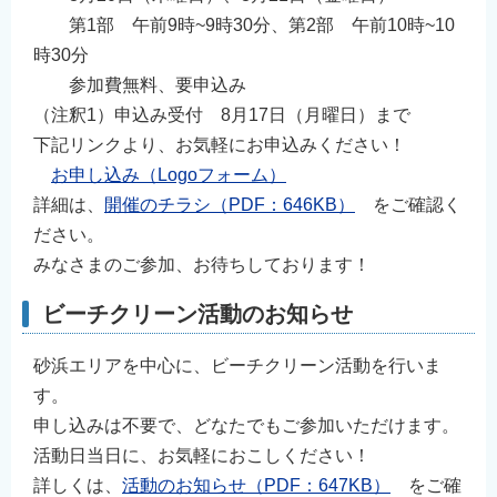
English
第1部 午前9時~9時30分、第2部 午前10時~10
简体中文
時30分
参加費無料、要申込み
繁體中文
（注釈1）申込み受付 8月17日（月曜日）まで
한국어
下記リンクより、お気軽にお申込みください！
नेपाली
お申し込み（Logoフォーム）
Filipino
詳細は、
開催のチラシ（PDF：646KB）
をご確認く
ださい。
みなさまのご参加、お待ちしております！
ビーチクリーン活動のお知らせ
砂浜エリアを中心に、ビーチクリーン活動を行いま
す。
申し込みは不要で、どなたでもご参加いただけます。
活動日当日に、お気軽におこしください！
詳しくは、
活動のお知らせ（PDF：647KB）
をご確