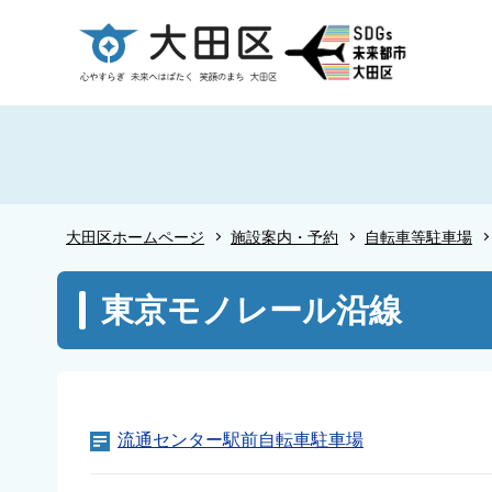
こ
の
ペ
ー
ジ
の
先
頭
大田区ホームページ
施設案内・予約
自転車等駐車場
で
す
本
東京モノレール沿線
文
こ
こ
か
ら
流通センター駅前自転車駐車場