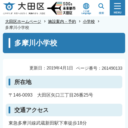
こ
の
ペ
大田区ホームページ
施設案内・予約
小学校
ー
多摩川小学校
ジ
本
多摩川小学校
の
文
先
こ
頭
こ
で
か
更新日：2019年4月1日
ページ番号：261490133
す
ら
所在地
〒146-0093 大田区矢口三丁目26番25号
交通アクセス
東急多摩川線武蔵新田駅下車徒歩18分