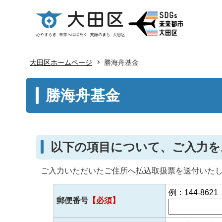
大田区ホームページ
勝海舟基金
本
勝海舟基金
文
こ
こ
か
以下の項目について、ご入力を
ら
ご入力いただいたご住所へ払込取扱票を送付いた
例：144-8621
郵便番号
【必須】