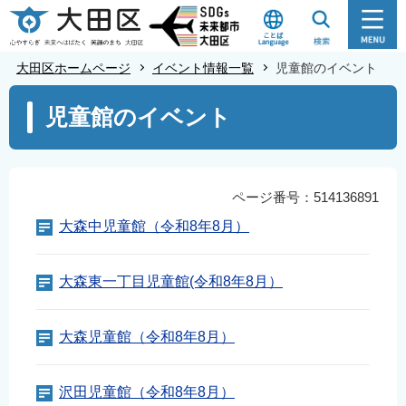
こ
の
ペ
大田区ホームページ
イベント情報一覧
児童館のイベント
ー
本
ジ
児童館のイベント
文
の
こ
先
こ
頭
か
ページ番号：514136891
で
ら
大森中児童館（令和8年8月）
す
大森東一丁目児童館(令和8年8月）
大森児童館（令和8年8月）
沢田児童館（令和8年8月）