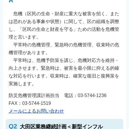
A
English
危機（区民の生命・財産に重大な被害を招く、また
简体中文
は恐れがある事象や状態）に関して、区の組織を調整
繁體中文
し、「区民の生命と財産を守る」ための活動を危機管
한국어
理と言います。
नेपाली
平常時の危機管理、緊急時の危機管理、収束時の危
Filipino
機管理があります。
平常時は、危機予防策を講じ、危機対応力を維持・
向上させます。緊急時は、被害を最小限に抑える的確
な対応を行います。収束時は、確実な復旧と復興策を
実施します。
防災危機管理課計画担当 電話：03-5744-1236
FAX：03-5744-1519
メールによるお問い合わせ
Q2
大田区業務継続計画＜新型インフル