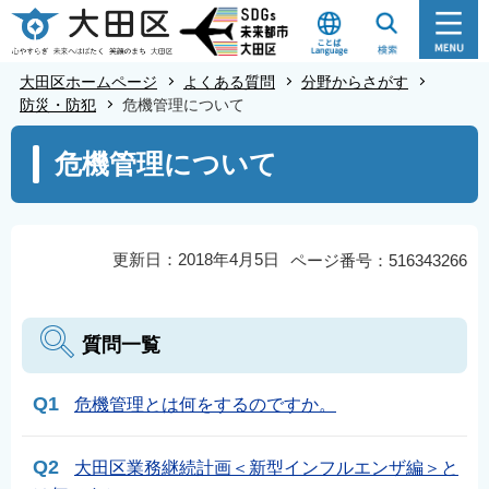
こ
の
ペ
大田区ホームページ
よくある質問
分野からさがす
ー
防災・防犯
危機管理について
ジ
本
危機管理について
の
文
先
こ
頭
こ
で
か
更新日：2018年4月5日
ページ番号：516343266
す
ら
質問一覧
Q1
危機管理とは何をするのですか。
Q2
大田区業務継続計画＜新型インフルエンザ編＞と