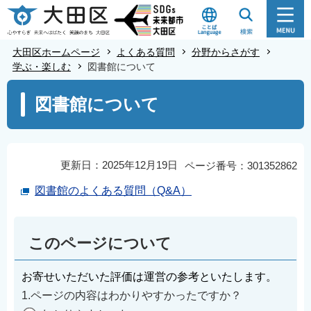
こ
の
ペ
大田区ホームページ
よくある質問
分野からさがす
ー
学ぶ・楽しむ
図書館について
ジ
本
図書館について
の
文
先
こ
頭
こ
で
か
更新日：2025年12月19日
ページ番号：301352862
す
ら
図書館のよくある質問（Q&A）
このページについて
お寄せいただいた評価は運営の参考といたします。
1.ページの内容はわかりやすかったですか？