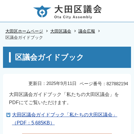
こ
の
ペ
ー
大田区ホームページ
大田区議会
議会広報
ジ
区議会ガイドブック
の
本
先
区議会ガイドブック
文
頭
こ
で
こ
す
か
更新日：2025年9月11日
ページ番号：827882194
ら
大田区議会ガイドブック「私たちの大田区議会」を
PDFにてご覧いただけます。
大田区議会ガイドブック「私たちの大田区議会」
（PDF：5,685KB）