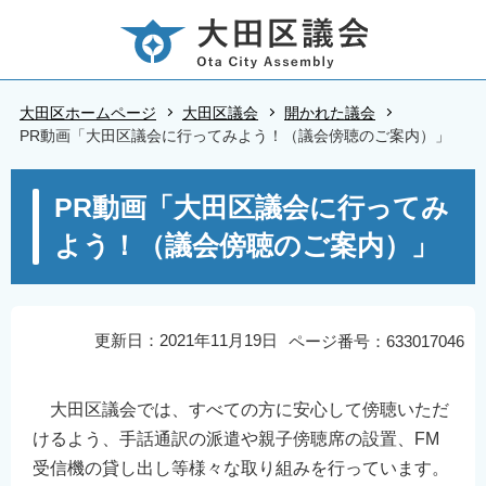
こ
の
ペ
ー
大田区ホームページ
大田区議会
開かれた議会
ジ
PR動画「大田区議会に行ってみよう！（議会傍聴のご案内）」
の
本
先
PR動画「大田区議会に行ってみ
文
頭
よう！（議会傍聴のご案内）」
こ
で
こ
す
か
ら
更新日：2021年11月19日
ページ番号：633017046
大田区議会では、すべての方に安心して傍聴いただ
けるよう、手話通訳の派遣や親子傍聴席の設置、FM
受信機の貸し出し等様々な取り組みを行っています。