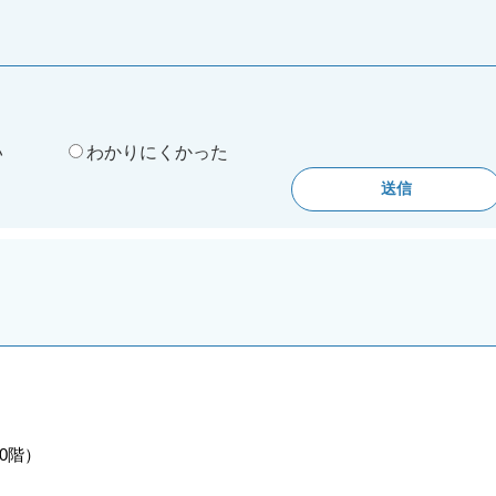
。
い
わかりにくかった
10階）