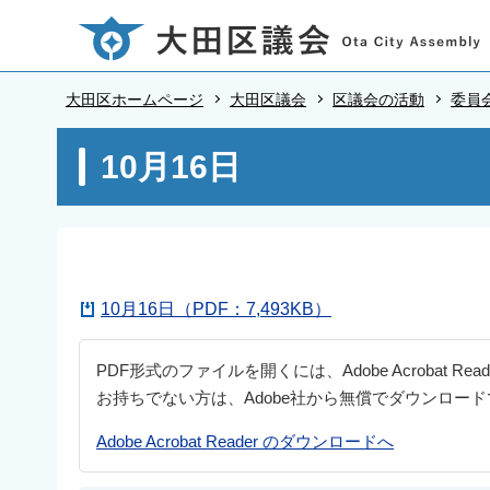
こ
の
ペ
大田区ホームページ
大田区議会
区議会の活動
委員
ー
ジ
本
10月16日
の
文
先
こ
頭
こ
で
か
す
ら
10月16日（PDF：7,493KB）
PDF形式のファイルを開くには、Adobe Acrobat Re
お持ちでない方は、Adobe社から無償でダウンロー
Adobe Acrobat Reader のダウンロードへ