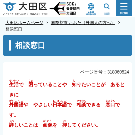
こ
の
ペ
大田区ホームページ
国際都市 おおた（外国人の方へ）
ー
相談窓口
ジ
本
相談窓口
の
文
先
こ
頭
こ
で
か
ページ番号：318060824
す
ら
せいかつ
こま
し
生活
で
困
っていることや
知
りたいことが あると
きに
がいこくご
にほんご
そうだん
まどぐち
外国語
や やさしい
日本語
で
相談
できる
窓口
で
す。
くわ
がぞう
お
詳
しいことは
画像
を
押
してください。