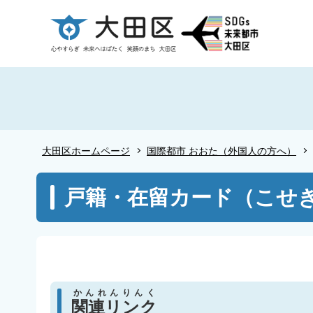
こ
の
ペ
ー
ジ
の
先
頭
大田区ホームページ
国際都市 おおた（外国人の方へ）
で
す
本
戸籍・在留カード（こせ
文
こ
こ
か
ら
かんれんりんく
関連リンク