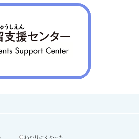
。
い
わかりにくかった