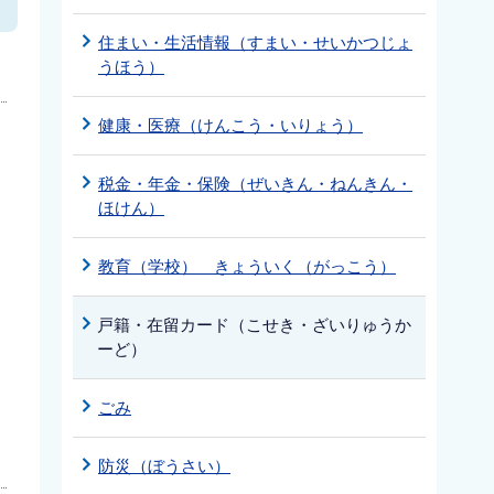
住まい・生活情報（すまい・せいかつじょ
うほう）
健康・医療（けんこう・いりょう）
税金・年金・保険（ぜいきん・ねんきん・
ほけん）
教育（学校） きょういく（がっこう）
戸籍・在留カード（こせき・ざいりゅうか
ーど）
ごみ
防災（ぼうさい）