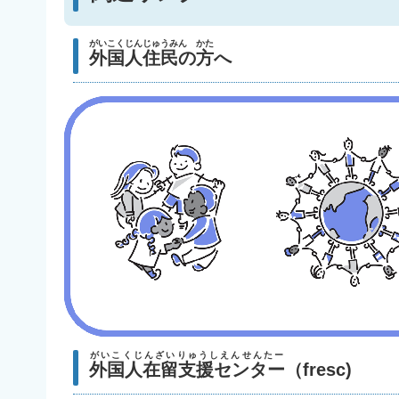
がいこくじんじゅうみん かた
外国人住民の方
へ
がいこくじんざいりゅうしえんせんたー
外国人在留支援センター
（fresc)