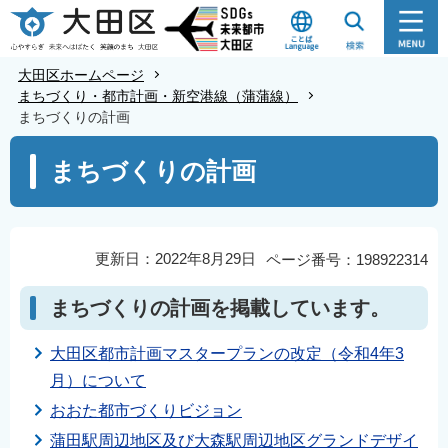
こ
の
ペ
大田区ホームページ
ー
まちづくり・都市計画・新空港線（蒲蒲線）
まちづくりの計画
ジ
の
本
まちづくりの計画
先
文
頭
こ
で
こ
す
か
更新日：2022年8月29日
ページ番号：198922314
ら
まちづくりの計画を掲載しています。
大田区都市計画マスタープランの改定（令和4年3
月）について
おおた都市づくりビジョン
蒲田駅周辺地区及び大森駅周辺地区グランドデザイ