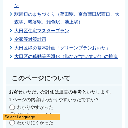
ン
駅周辺のまちづくり（蒲田駅、京急蒲田駅西口、大
森駅、糀谷駅、雑色駅、池上駅）
大田区住宅マスタープラン
空家等対策計画
大田区緑の基本計画「グリーンプランおおた」
大田区の移動等円滑化（街なか“すいすい”）の推進
このページについて
お寄せいただいた評価は運営の参考といたします。
1.ページの内容はわかりやすかったですか？
わかりやすかった
どちらともいえない
Select Language
わかりにくかった
日本語