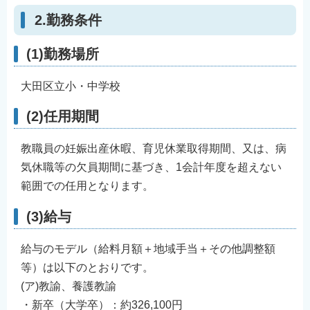
English
2.勤務条件
简体中文
(1)勤務場所
繁體中文
한국어
大田区立小・中学校
नेपाली
(2)任用期間
Filipino
教職員の妊娠出産休暇、育児休業取得期間、又は、病
気休職等の欠員期間に基づき、1会計年度を超えない
範囲での任用となります。
(3)給与
給与のモデル（給料月額＋地域手当＋その他調整額
等）は以下のとおりです。
(ア)教諭、養護教諭
・新卒（大学卒）：約326,100円