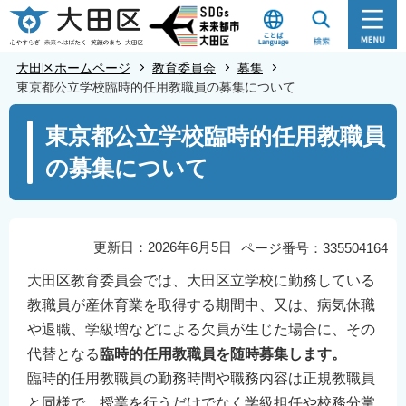
こ
の
ペ
大田区ホームページ
教育委員会
募集
ー
東京都公立学校臨時的任用教職員の募集について
ジ
本
東京都公立学校臨時的任用教職員
の
文
先
の募集について
こ
頭
こ
で
か
す
ら
更新日：2026年6月5日
ページ番号：335504164
大田区教育委員会では、大田区立学校に勤務している
教職員が産休育業を取得する期間中、又は、病気休職
や退職、学級増などによる欠員が生じた場合に、その
代替となる
臨時的任用教職員を随時募集します。
臨時的任用教職員の勤務時間や職務内容は正規教職員
と同様で、授業を行うだけでなく学級担任や校務分掌