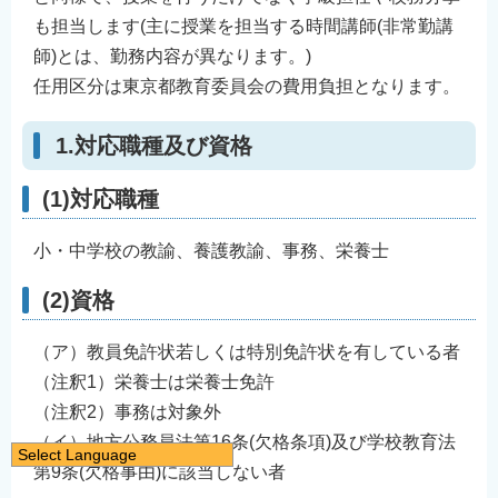
も担当します(主に授業を担当する時間講師(非常勤講
師)とは、勤務内容が異なります。)
任用区分は東京都教育委員会の費用負担となります。
1.対応職種及び資格
(1)対応職種
小・中学校の教諭、養護教諭、事務、栄養士
(2)資格
（ア）教員免許状若しくは特別免許状を有している者
（注釈1）栄養士は栄養士免許
（注釈2）事務は対象外
（イ）地方公務員法第16条(欠格条項)及び学校教育法
Select Language
第9条(欠格事由)に該当しない者
日本語