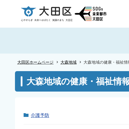
こ
の
ペ
ー
ジ
の
先
頭
大田区ホームページ
大森地域
大森地域の健康・福祉情
で
す
本
大森地域の健康・福祉情
文
こ
こ
か
ら
介護予防