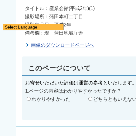
タイトル：産業会館(平成2年)(1)
撮影場所：蒲田本町二丁目
撮影年月日：平成2年
Select Language
備考欄：現 蒲田地域庁舎
日本語
English
画像のダウンロードページへ
简体中文
繁體中文
このページについて
한국어
नेपाली
お寄せいただいた評価は運営の参考といたします
1.ページの内容はわかりやすかったですか？
Filipino
わかりやすかった
どちらともいえな