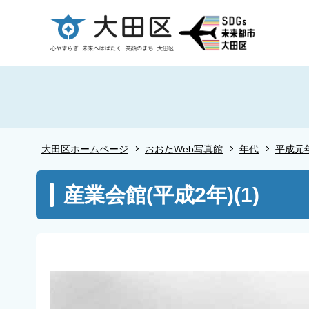
こ
の
ペ
ー
ジ
の
先
頭
大田区ホームページ
おおたWeb写真館
年代
平成元
で
す
本
産業会館(平成2年)(1)
文
こ
こ
か
ら