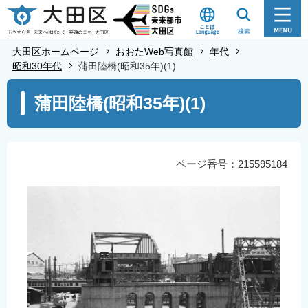
こ
の
ペ
大田区ホームページ
おおたWeb写真館
年代
ー
昭和30年代
蒲田陸橋(昭和35年)(1)
ジ
本
蒲田陸橋(昭和35年)(1)
の
文
先
こ
頭
こ
で
か
ページ番号：215595184
す
ら