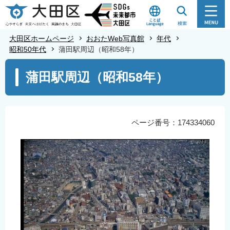
こ
の
ペ
大田区ホームページ
おおたWeb写真館
年代
ー
昭和50年代
蒲田駅周辺（昭和58年）
ジ
本
蒲田駅周辺（昭和58年）
の
文
先
こ
頭
こ
で
か
ページ番号：174334060
す
ら