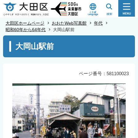
こ
の
ペ
大田区ホームページ
おおたWeb写真館
年代
ー
昭和60年から64年代
大岡山駅前
ジ
本
大岡山駅前
の
文
先
こ
頭
こ
で
か
ページ番号：581100023
す
ら