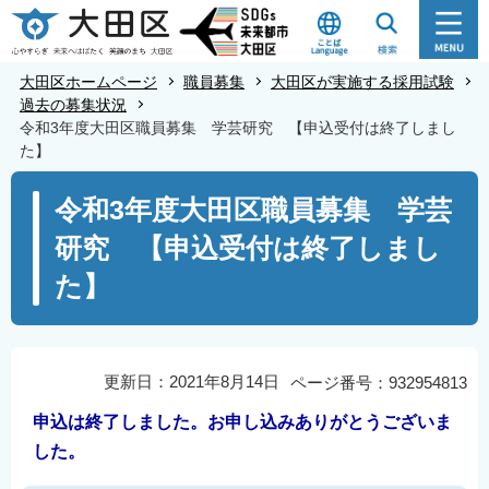
こ
の
ペ
大田区ホームページ
職員募集
大田区が実施する採用試験
ー
過去の募集状況
令和3年度大田区職員募集 学芸研究 【申込受付は終了しまし
ジ
た】
の
本
先
令和3年度大田区職員募集 学芸
文
頭
研究 【申込受付は終了しまし
こ
で
こ
す
た】
か
ら
更新日：2021年8月14日
ページ番号：932954813
申込は終了しました。お申し込みありがとうございま
した。