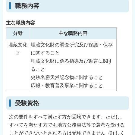
職務内容
English
简体中文
主な職務内容
繁體中文
分野
主な職務内容
한국어
नेपाली
埋蔵文化
埋蔵文化財の調査研究及び保護・保存
Filipino
財
に関すること
埋蔵文化財に係る指導及び助言に関す
ること
史跡名勝天然記念物に関すること
広報・教育普及事業に関すること
受験資格
次の要件をすべて満たす方が受験できます。ただし、
すべてを満たす方でも地方公務員法等で選考を受ける
ことができないとされる方は受験できません（詳しく