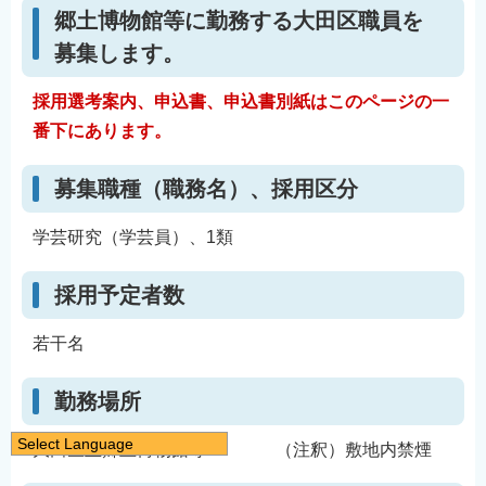
郷土博物館等に勤務する大田区職員を
募集します。
採用選考案内、申込書、申込書別紙はこのページの一
番下にあります。
募集職種（職務名）、採用区分
学芸研究（学芸員）、1類
採用予定者数
若干名
勤務場所
Select Language
大田区立郷土博物館等 （注釈）敷地内禁煙
日本語