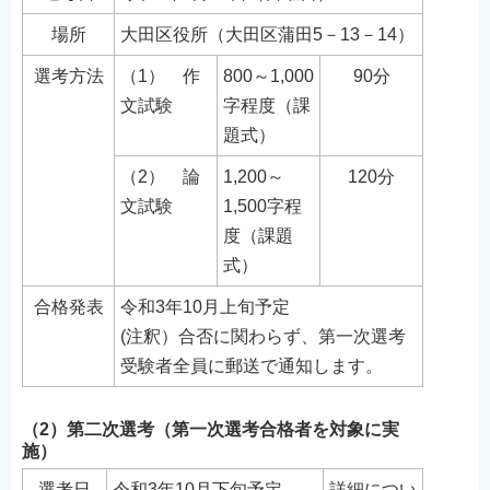
場所
大田区役所（大田区蒲田5－13－14）
選考方法
（1） 作
800～1,000
90分
文試験
字程度（課
題式）
（2） 論
1,200～
120分
文試験
1,500字程
度（課題
式）
合格発表
令和3年10月上旬予定
(注釈）合否に関わらず、第一次選考
受験者全員に郵送で通知します。
（2）第二次選考（第一次選考合格者を対象に実
施）
選考日
令和3年10月下旬予定
詳細につい