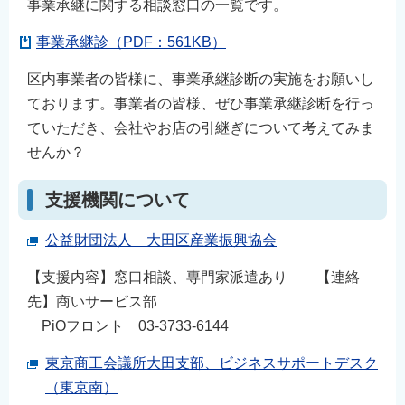
事業承継に関する相談窓口の一覧です。
English
事業承継診（PDF：561KB）
简体中文
繁體中文
区内事業者の皆様に、事業承継診断の実施をお願いし
한국어
ております。事業者の皆様、ぜひ事業承継診断を行っ
ていただき、会社やお店の引継ぎについて考えてみま
नेपाली
せんか？
Filipino
支援機関について
公益財団法人 大田区産業振興協会
【支援内容】窓口相談、専門家派遣あり 【連絡
先】商いサービス部
PiOフロント 03-3733-6144
東京商工会議所大田支部、ビジネスサポートデスク
（東京南）