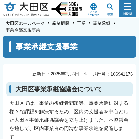
こ
の
ペ
大田区ホームページ
産業振興
工業
事業承継
ー
事業承継支援事業
ジ
本
事業承継支援事業
の
文
先
こ
頭
こ
で
か
更新日：2025年2月3日
ページ番号：106941176
す
ら
大田区事業承継協議会について
大田区では、事業の後継者問題等、事業承継に対する
様々な課題を解決するため、区内の支援者を中心とし
た大田区事業承継協議会を立ち上げました。本協議会
を通して、区内事業者の円滑な事業承継を促進しま
す。