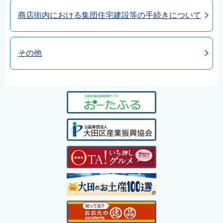
English
商店街内における集団住宅建設等の手続きについて
简体中文
繁體中文
その他
한국어
नेपाली
Filipino