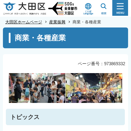
こ
の
ペ
大田区ホームページ
産業振興
商業・各種産業
ー
本
ジ
商業・各種産業
文
の
こ
先
こ
頭
か
ページ番号：973869332
で
ら
す
トピックス