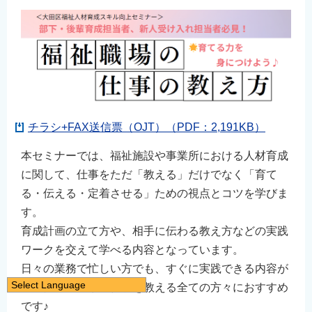
チラシ+FAX送信票（OJT）（PDF：2,191KB）
本セミナーでは、福祉施設や事業所における人材育成
に関して、仕事をただ「教える」だけでなく「育て
る・伝える・定着させる」ための視点とコツを学びま
す。
育成計画の立て方や、相手に伝わる教え方などの実践
ワークを交えて学べる内容となっています。
日々の業務で忙しい方でも、すぐに実践できる内容が
Select Language
多いため、現場で仕事を教える全ての方々におすすめ
日本語
です♪