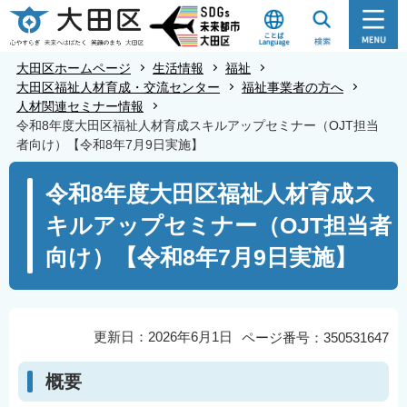
こ
の
ペ
大田区ホームページ
生活情報
福祉
ー
大田区福祉人材育成・交流センター
福祉事業者の方へ
人材関連セミナー情報
ジ
令和8年度大田区福祉人材育成スキルアップセミナー（OJT担当
の
者向け）【令和8年7月9日実施】
先
本
頭
令和8年度大田区福祉人材育成ス
文
で
キルアップセミナー（OJT担当者
こ
す
こ
向け）【令和8年7月9日実施】
か
ら
更新日：2026年6月1日
ページ番号：350531647
概要