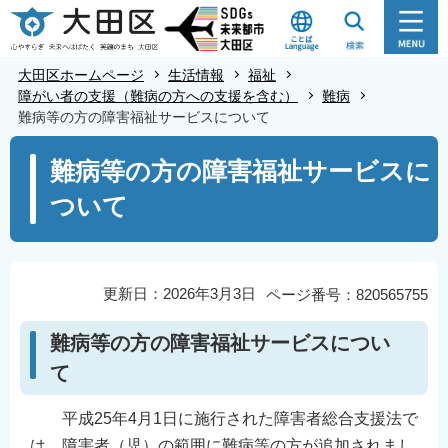
こ
の
ペ
大田区ホームページ
生活情報
福祉
ー
障がい者の支援（難病の方への支援を含む）
難病
難病等の方の障害福祉サービスについて
ジ
の
本
難病等の方の障害福祉サービスに
先
文
ついて
頭
こ
で
こ
す
か
ら
更新日：2026年3月3日
ページ番号：820565755
難病等の方の障害福祉サービスについ
て
平成25年4月1日に施行された障害者総合支援法で
は、障害者（児）の範囲に難病等の方が追加されまし