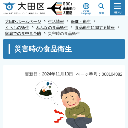
こ
の
ペ
大田区ホームページ
生活情報
保健・衛生
ー
くらしの衛生
みんなの食品衛生
食品衛生に関する情報
家庭での食中毒予防
災害時の食品衛生
ジ
の
本
災害時の食品衛生
先
文
頭
こ
で
こ
す
か
更新日：2024年11月13日
ページ番号：968104982
ら