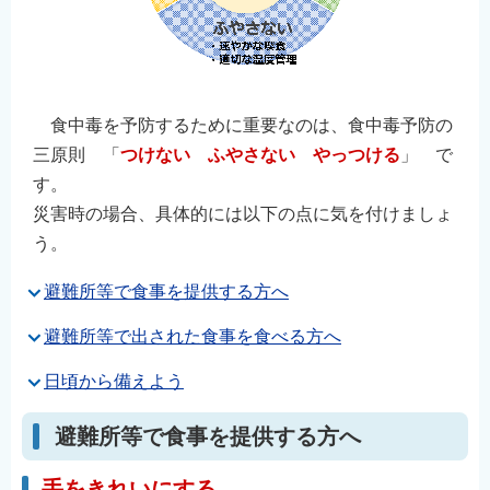
English
简体中文
繁體中文
한국어
食中毒を予防するために重要なのは、食中毒予防の
三原則 「
つけない ふやさない やっつける
」 で
नेपाली
す。
Filipino
災害時の場合、具体的には以下の点に気を付けましょ
う。
避難所等で食事を提供する方へ
避難所等で出された食事を食べる方へ
日頃から備えよう
避難所等で食事を提供する方へ
手をきれいにする