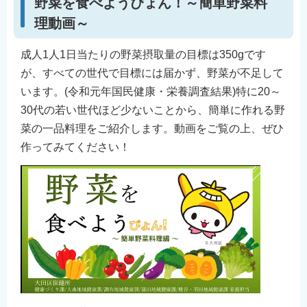
野菜を食べようぴょん！～簡単野菜料
English
理動画～
简体中文
成人1人1日当たりの野菜摂取量の目標は350gです
繁體中文
が、すべての世代で目標には届かず、野菜が不足して
한국어
います。(令和元年国民健康・栄養調査結果)特に20～
नेपाली
30代の若い世代ほど少ないことから、簡単に作れる野
Filipino
菜の一品料理をご紹介します。動画をご覧の上、ぜひ
作ってみてください！