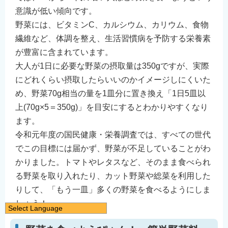
意識が低い傾向です。
野菜には、ビタミンC、カルシウム、カリウム、食物
繊維など、体調を整え、生活習慣病を予防する栄養素
が豊富に含まれています。
大人が1日に必要な野菜の摂取量は350gですが、実際
にどれくらい摂取したらいいのかイメージしにくいた
め、野菜70g相当の量を1皿分に置き換え「1日5皿以
上(70g×5＝350g)」を目安にするとわかりやすくなり
ます。
令和元年度の国民健康・栄養調査では、すべての世代
でこの目標には届かず、野菜が不足していることがわ
かりました。トマトやレタスなど、そのまま食べられ
る野菜を取り入れたり、カット野菜や総菜を利用した
りして、「もう一皿」多くの野菜を食べるようにしま
しょう！
Select Language
日本語