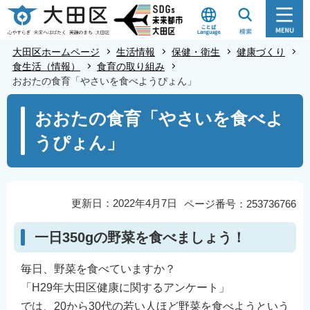
こ
の
ペ
大田区ホームページ
生活情報
保健・衛生
健康づくり
ー
食生活（情報）
食育の取り組み
おおたの食育「やさいを食べようぴょん」
ジ
の
本
おおたの食育「やさいを食べよ
先
文
うぴょん」
頭
こ
で
こ
す
か
ら
更新日：2022年4月7日
ページ番号：253736766
一日350gの野菜を食べましょう！
毎日、野菜を食べていますか？
「H29年大田区健康に関するアンケート」
では、20から30代の若い人ほど野菜を食べようという