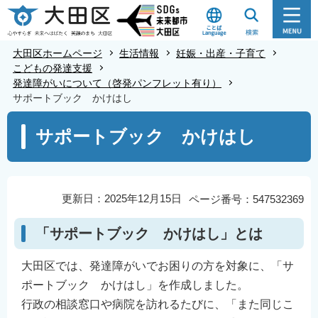
こ
の
ペ
大田区ホームページ
生活情報
妊娠・出産・子育て
ー
こどもの発達支援
発達障がいについて（啓発パンフレット有り）
ジ
サポートブック かけはし
の
本
先
サポートブック かけはし
文
頭
こ
で
こ
す
か
更新日：2025年12月15日
ページ番号：547532369
ら
「サポートブック かけはし」とは
大田区では、発達障がいでお困りの方を対象に、「サ
ポートブック かけはし」を作成しました。
行政の相談窓口や病院を訪れるたびに、「また同じこ