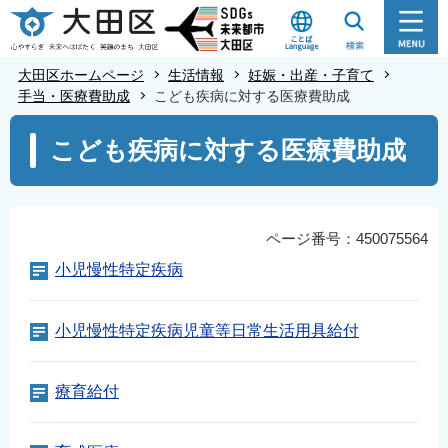
こ
の
ペ
大田区ホームページ
生活情報
妊娠・出産・子育て
ー
手当・医療費助成
こども疾病に対する医療費助成
ジ
本
こども疾病に対する医療費助成
の
文
先
こ
頭
こ
で
か
ページ番号：450075564
す
ら
小児慢性特定疾病
小児慢性特定疾病児童等日常生活用具給付
療育給付