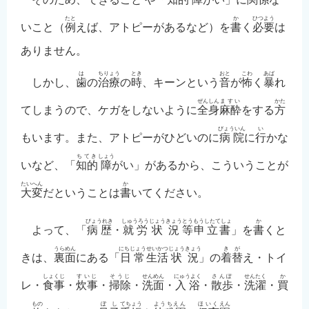
たと
か
ひつよう
いこと（
例
えば、アトピーがあるなど）を
書
く
必要
は
ありません。
は
ちりょう
とき
おと
こわ
あば
しかし、
歯
の
治療
の
時
、キーンという
音
が
怖
く
暴
れ
ぜんしん
ますい
かた
てしまうので、ケガをしないように
全身
麻酔
をする
方
びょういん
い
もいます。また、アトピーがひどいのに
病院
に
行
かな
ちてき
しょう
いなど、「
知的
障
がい」があるから、こういうことが
たいへん
か
大変
だということは
書
いてください。
びょうれき
しゅうろう
じょうきょう
とう
もうしたてしょ
か
よって、「
病歴
・
就労
状況
等
申立書
」を
書
くと
うらめん
にちじょう
せいかつ
じょうきょう
きが
きは、
裏面
にある「
日常
生活
状況
」の
着替
え・トイ
しょくじ
すいじ
そうじ
せんめん
にゅうよく
さんぽ
せんたく
か
レ・
食事
・
炊事
・
掃除
・
洗面
・
入浴
・
散歩
・
洗濯
・
買
もの
ぼし
てちょう
ようちえん
ほいく
えん