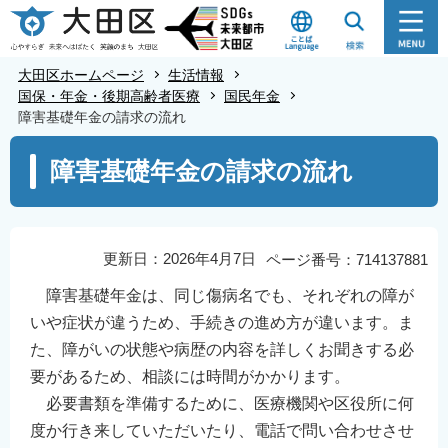
こ
の
ペ
大田区ホームページ
生活情報
ー
国保・年金・後期高齢者医療
国民年金
障害基礎年金の請求の流れ
ジ
の
本
障害基礎年金の請求の流れ
先
文
頭
こ
で
こ
す
か
更新日：2026年4月7日
ページ番号：714137881
ら
障害基礎年金は、同じ傷病名でも、それぞれの障が
いや症状が違うため、手続きの進め方が違います。ま
た、障がいの状態や病歴の内容を詳しくお聞きする必
要があるため、相談には時間がかかります。
必要書類を準備するために、医療機関や区役所に何
度か行き来していただいたり、電話で問い合わせさせ