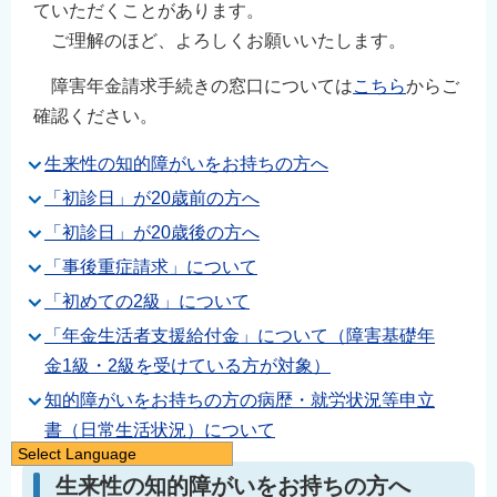
ていただくことがあります。
ご理解のほど、よろしくお願いいたします。
障害年金請求手続きの窓口については
こちら
からご
確認ください。
生来性の知的障がいをお持ちの方へ
「初診日」が20歳前の方へ
「初診日」が20歳後の方へ
「事後重症請求」について
「初めての2級」について
「年金生活者支援給付金」について（障害基礎年
金1級・2級を受けている方が対象）
知的障がいをお持ちの方の病歴・就労状況等申立
書（日常生活状況）について
Select Language
譌･譛ｬ隱�
生来性の知的障がいをお持ちの方へ