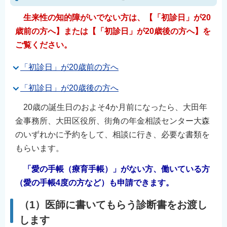
English
生来性の知的障がいでない方は、【「初診日」が20
邂菴謎ｸｭ譁�
歳前の方へ】または【「初診日」が20歳後の方へ】を
郢�ｫ比ｸｭ譁�
ご覧ください。
﨑懋ｵｭ�ｴ
「初診日」が20歳前の方へ
爨ｨ爭�､ｪ爨ｾ爨ｲ爭
Filipino
「初診日」が20歳後の方へ
20歳の誕生日のおよそ4か月前になったら、大田年
金事務所、大田区役所、街角の年金相談センター大森
のいずれかに予約をして、相談に行き、必要な書類を
もらいます。
「愛の手帳（療育手帳）」がない方、働いている方
（愛の手帳4度の方など）も申請できます。
（1）医師に書いてもらう診断書をお渡し
します