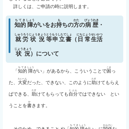
詳しくは、ご申請の時に説明します。
ちてき
しょう
も
かた
びょうれき
知的
障
がいをお
持
ちの
方
の
病歴
・
しゅうろう
じょうきょう
とう
もうしたてしょ
にちじょう
せいかつ
就労
状況
等
申立書
（
日常
生活
じょうきょう
状況
）について
ちてき
しょう
こま
「
知的
障
がい」があるから、こういうことで
困
っ
たいへん
たす
た、
大変
だった、できない、このように
助
けてもらえ
たす
じぶん
ばできる、
助
けてもらっても
自分
ではできない とい
か
うことを
書
きます。
ちてき
しょう
かんけい
そのため、できること や「
知的
障
がい」に
関係
な