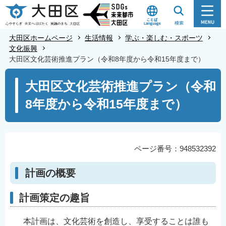
こ
の
ペ
大田区ホームページ
生活情報
学ぶ・楽しむ・スポーツ
ー
文化振興
大田区文化芸術推進プラン（令和8年度から令和15年度まで）
ジ
の
本
大田区文化芸術推進プラン（令和
先
文
8年度から令和15年度まで）
頭
こ
で
こ
す
か
ら
ページ番号：948532392
計画の概要
計画策定の趣旨
本計画は、文化芸術を創造し、享受することは誰も