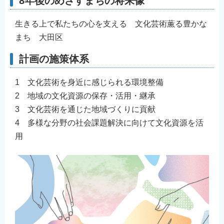
8年後のめざすまちの将来像
English
生きる上で私たちの心を支える 文化芸術薫る豊かな
简体中文
まち 大田区
繁體中文
한국어
計画の施策体系
नेपाली
1 文化芸術を身近に感じられる環境整備
Filipino
2 地域の文化資源の保存・活用・継承
3 文化芸術を通じた地域づくりに貢献
4 多様な分野の社会課題解決に向けて文化資源を活
用