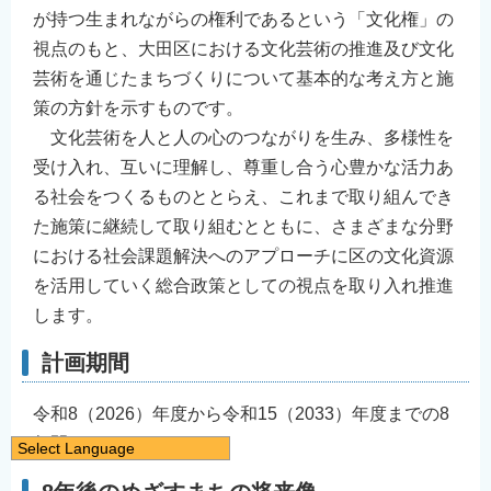
が持つ生まれながらの権利であるという「文化権」の
視点のもと、大田区における文化芸術の推進及び文化
芸術を通じたまちづくりについて基本的な考え方と施
策の方針を示すものです。
文化芸術を人と人の心のつながりを生み、多様性を
受け入れ、互いに理解し、尊重し合う心豊かな活力あ
る社会をつくるものととらえ、これまで取り組んでき
た施策に継続して取り組むとともに、さまざまな分野
における社会課題解決へのアプローチに区の文化資源
を活用していく総合政策としての視点を取り入れ推進
します。
計画期間
令和8（2026）年度から令和15（2033）年度までの8
年間
Select Language
日本語