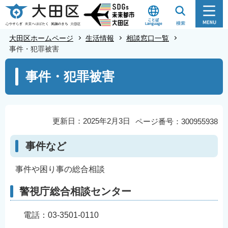
こ
の
ペ
大田区ホームページ
生活情報
相談窓口一覧
ー
事件・犯罪被害
ジ
本
事件・犯罪被害
の
文
先
こ
頭
こ
で
か
更新日：2025年2月3日
ページ番号：300955938
す
ら
事件など
事件や困り事の総合相談
警視庁総合相談センター
電話：03-3501-0110