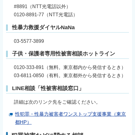
English
#8891（NTT光電話以外）
0120-8891-77（NTT光電話）
简体中文
繁體中文
性暴力救援ダイヤルNaNa
한국어
03-5577-3899
नेपाली
Filipino
子供・保護者専用性被害相談ホットライン
0120-333-891（無料。東京都内から発信するとき）
03-6811-0850（有料。東京都外から発信するとき）
LINE相談「性被害相談窓口」
詳細は次のリンク先をご確認ください。
性犯罪・性暴力被害者ワンストップ支援事業（東京
都HP）