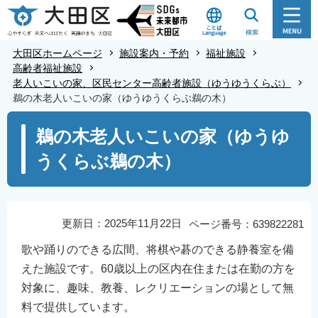
こ
の
ペ
大田区ホームページ
施設案内・予約
福祉施設
ー
高齢者福祉施設
老人いこいの家、区民センター高齢者施設（ゆうゆうくらぶ）
ジ
鵜の木老人いこいの家（ゆうゆうくらぶ鵜の木）
の
本
先
鵜の木老人いこいの家（ゆうゆ
文
頭
うくらぶ鵜の木）
こ
で
こ
す
か
ら
更新日：2025年11月22日
ページ番号：639822281
歌や踊りのできる広間、将棋や碁のできる静養室を備
えた施設です。60歳以上の区内在住または在勤の方を
対象に、趣味、教養、レクリエーションの場として無
料で提供しています。