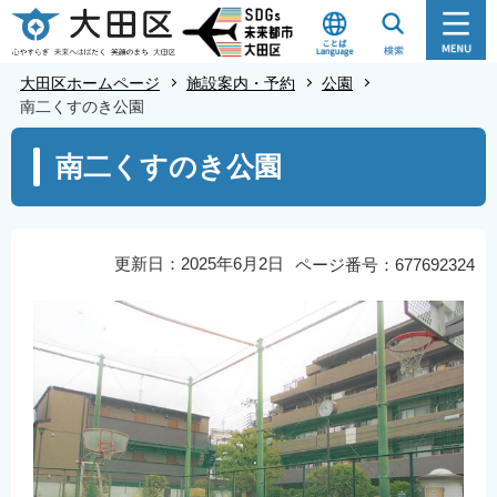
こ
の
ペ
大田区ホームページ
施設案内・予約
公園
ー
南二くすのき公園
ジ
本
南二くすのき公園
の
文
先
こ
頭
こ
で
か
更新日：2025年6月2日
ページ番号：677692324
す
ら