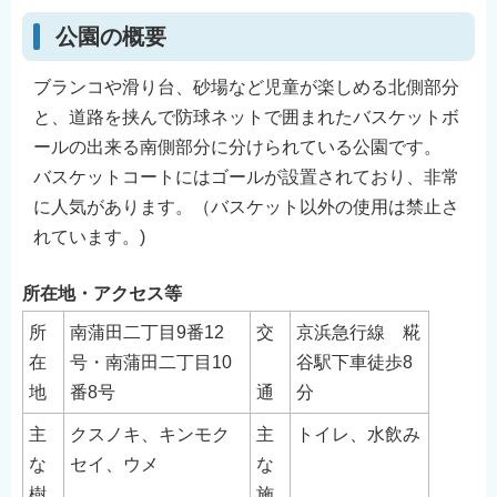
English
公園の概要
简体中文
ブランコや滑り台、砂場など児童が楽しめる北側部分
繁體中文
と、道路を挟んで防球ネットで囲まれたバスケットボ
한국어
ールの出来る南側部分に分けられている公園です。
नेपाली
バスケットコートにはゴールが設置されており、非常
Filipino
に人気があります。（バスケット以外の使用は禁止さ
れています。)
所在地・アクセス等
所
南蒲田二丁目9番12
交
京浜急行線 糀
在
号・南蒲田二丁目10
谷駅下車徒歩8
地
番8号
通
分
主
クスノキ、キンモク
主
トイレ、水飲み
な
セイ、ウメ
な
樹
施